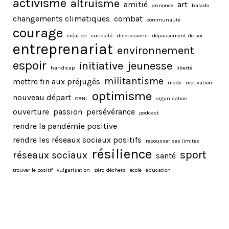
activisme
altruisme
amitié
art
annonce
balado
changements climatiques
combat
communauté
courage
création
curiosité
discussions
dépassement de soi
entreprenariat
environnement
espoir
initiative
jeunesse
handicap
liberté
militantisme
mettre fin aux préjugés
mode
motivation
optimisme
nouveau départ
OBNL
organisation
ouverture
passion
persévérance
podcast
rendre la pandémie positive
rendre les réseaux sociaux positifs
repousser ses limites
résilience
sport
réseaux sociaux
santé
trouver le positif
vulgarisation
zéro déchets
école
éducation